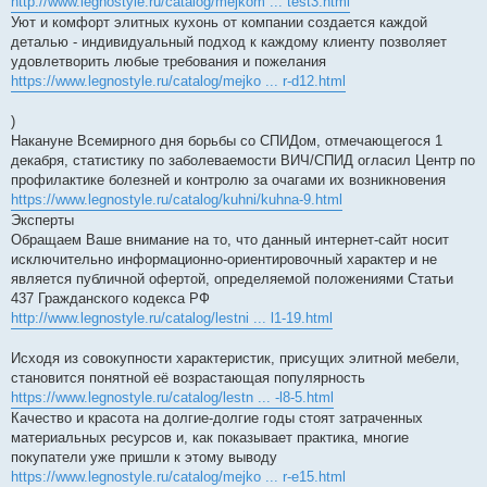
http://www.legnostyle.ru/catalog/mejkom ... test3.html
Уют и комфорт элитных кухонь от компании создается каждой
деталью - индивидуальный подход к каждому клиенту позволяет
удовлетворить любые требования и пожелания
https://www.legnostyle.ru/catalog/mejko ... r-d12.html
)
Накануне Всемирного дня борьбы со СПИДом, отмечающегося 1
декабря, статистику по заболеваемости ВИЧ/СПИД огласил Центр по
профилактике болезней и контролю за очагами их возникновения
https://www.legnostyle.ru/catalog/kuhni/kuhna-9.html
Эксперты
Обращаем Ваше внимание на то, что данный интернет-сайт носит
исключительно информационно-ориентировочный характер и не
является публичной офертой, определяемой положениями Статьи
437 Гражданского кодекса РФ
http://www.legnostyle.ru/catalog/lestni ... l1-19.html
Исходя из совокупности характеристик, присущих элитной мебели,
становится понятной её возрастающая популярность
https://www.legnostyle.ru/catalog/lestn ... -l8-5.html
Качество и красота на долгие-долгие годы стоят затраченных
материальных ресурсов и, как показывает практика, многие
покупатели уже пришли к этому выводу
https://www.legnostyle.ru/catalog/mejko ... r-e15.html