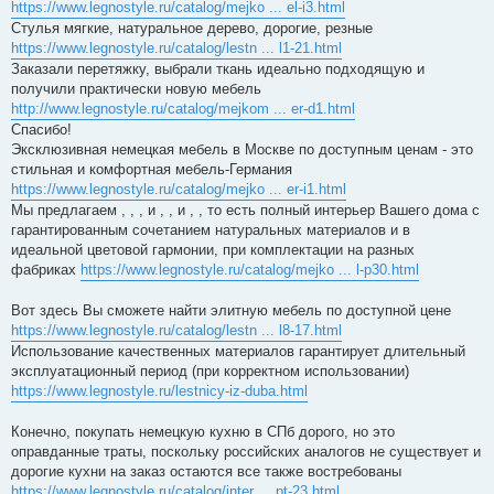
https://www.legnostyle.ru/catalog/mejko ... el-i3.html
Стулья мягкие, натуральное дерево, дорогие, резные
https://www.legnostyle.ru/catalog/lestn ... l1-21.html
Заказали перетяжку, выбрали ткань идеально подходящую и
получили практически новую мебель
http://www.legnostyle.ru/catalog/mejkom ... er-d1.html
Спасибо!
Эксклюзивная немецкая мебель в Москве по доступным ценам - это
стильная и комфортная мебель-Германия
https://www.legnostyle.ru/catalog/mejko ... er-i1.html
Мы предлагаем , , , и , , и , , то есть полный интерьер Вашего дома с
гарантированным сочетанием натуральных материалов и в
идеальной цветовой гармонии, при комплектации на разных
фабриках
https://www.legnostyle.ru/catalog/mejko ... l-p30.html
Вот здесь Вы сможете найти элитную мебель по доступной цене
https://www.legnostyle.ru/catalog/lestn ... l8-17.html
Использование качественных материалов гарантирует длительный
эксплуатационный период (при корректном использовании)
https://www.legnostyle.ru/lestnicy-iz-duba.html
Конечно, покупать немецкую кухню в СПб дорого, но это
оправданные траты, поскольку российских аналогов не существует и
дорогие кухни на заказ остаются все также востребованы
https://www.legnostyle.ru/catalog/inter ... pt-23.html