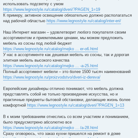
использовать подсветку с умом
https://www.legnostyle.ru/catalog/dveri/?PAGEN_1=19
К примеру, активное освещение обязательно должно располагаться
над рабочей областью
https://www.legnostyle.ru/catalog/inter-eri/
Наш Интернет магазин – удовлетворит любого покупателя своим
ассортиментом и приемлемыми ценами, мы можем предложить
мебель из сосны под любой бюджет
https://www.legnostyle.ru/catalog/mejko ... er-o6.html
У нас в ассортименте как дешевая мебель из сосны, так и дорогая
элитная мебель высокого качества
https://www.legnostyle.ru/catalog/mejko ... -a-25.html
Полный ассортимент мебели – это более 1500 тысяч наименований
https://www.legnostyle.ru/proizvodstvo/dveri-iz-dereva/
Европейские дизайнеры отлично понимают, что мебель должна
представлять собой не только произведение искусства, но и
практичные предметы бытовой обстановки, делающие жизнь более
комфортной
https://www.legnostyle.ru/catalog/dveri/?PAGEN_1=13
В к моим требованиям отнеслись со всем участием и пониманием,
было предусмотрено абсолютно все
https://www.legnostyle.ru/catalog/mejko ... /a-28.html
Сразу оговорюсь, что заказ кухни пришелся на ремонт в доме