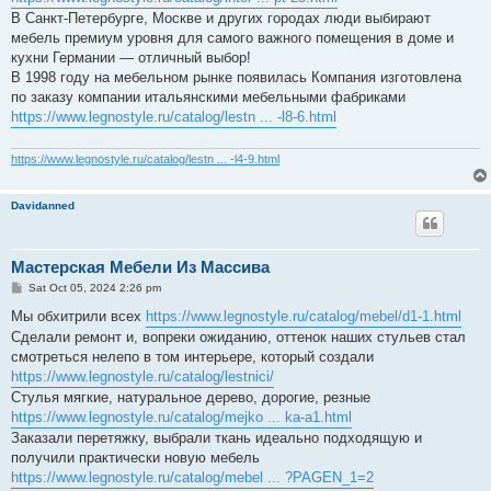
В Санкт-Петербурге, Москве и других городах люди выбирают
мебель премиум уровня для самого важного помещения в доме и
кухни Германии — отличный выбор!
В 1998 году на мебельном рынке появилась Компания изготовлена
по заказу компании итальянскими мебельными фабриками
https://www.legnostyle.ru/catalog/lestn ... -l8-6.html
https://www.legnostyle.ru/catalog/lestn ... -l4-9.html
Davidanned
Мастерская Мебели Из Массива
P
Sat Oct 05, 2024 2:26 pm
o
s
Мы обхитрили всех
https://www.legnostyle.ru/catalog/mebel/d1-1.html
t
Сделали ремонт и, вопреки ожиданию, оттенок наших стульев стал
смотреться нелепо в том интерьере, который создали
https://www.legnostyle.ru/catalog/lestnici/
Стулья мягкие, натуральное дерево, дорогие, резные
https://www.legnostyle.ru/catalog/mejko ... ka-a1.html
Заказали перетяжку, выбрали ткань идеально подходящую и
получили практически новую мебель
https://www.legnostyle.ru/catalog/mebel ... ?PAGEN_1=2