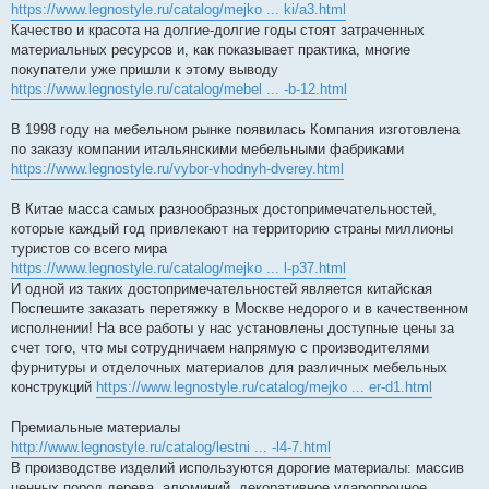
https://www.legnostyle.ru/catalog/mejko ... ki/a3.html
Качество и красота на долгие-долгие годы стоят затраченных
материальных ресурсов и, как показывает практика, многие
покупатели уже пришли к этому выводу
https://www.legnostyle.ru/catalog/mebel ... -b-12.html
В 1998 году на мебельном рынке появилась Компания изготовлена
по заказу компании итальянскими мебельными фабриками
https://www.legnostyle.ru/vybor-vhodnyh-dverey.html
В Китае масса самых разнообразных достопримечательностей,
которые каждый год привлекают на территорию страны миллионы
туристов со всего мира
https://www.legnostyle.ru/catalog/mejko ... l-p37.html
И одной из таких достопримечательностей является китайская
Поспешите заказать перетяжку в Москве недорого и в качественном
исполнении! На все работы у нас установлены доступные цены за
счет того, что мы сотрудничаем напрямую с производителями
фурнитуры и отделочных материалов для различных мебельных
конструкций
https://www.legnostyle.ru/catalog/mejko ... er-d1.html
Премиальные материалы
http://www.legnostyle.ru/catalog/lestni ... -l4-7.html
В производстве изделий используются дорогие материалы: массив
ценных пород дерева, алюминий, декоративное ударопрочное