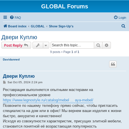
GLOBAL Forums
FAQ
Login
S
Board index
GLOBAL
Show Sign-Up's
e
Двери Куплю
a
Search
Advanced s
Post Reply
r
9 posts • Page
1
of
1
c
Davidanned
h
Двери Куплю
P
Sat Oct 05, 2024 2:24 pm
o
s
Реставрация выполняется опытными мастерами на
t
профессиональном уровне
https://www.legnostyle.ru/catalog/mebel ... aya-mebel/
Позвоните по нашему телефону прямо сейчас, чтобы пригласить
специалиста на дом или в офис! Мы вернем ваши изделия к жизни
быстро, аккуратно и качественно!
Исходя из совокупности характеристик, присущих элитной мебели,
становится понятной её возрастающая популярность