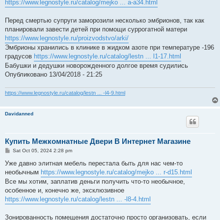
https://www.legnostyle.ru/catalog/mejko ... a-a34.html
Перед смертью супруги заморозили несколько эмбрионов, так как
планировали завести детей при помощи суррогатной матери
https://www.legnostyle.ru/proizvodstvo/arki/
Эмбрионы хранились в клинике в жидком азоте при температуре -196
градусов
https://www.legnostyle.ru/catalog/lestn ... l1-17.html
Бабушки и дедушки новорожденного долгое время судились
Опубликовано 13/04/2018 - 21:25
https://www.legnostyle.ru/catalog/lestn ... -l4-9.html
Davidanned
Купить Межкомнатные Двери В Интернет Магазине
P
Sat Oct 05, 2024 2:28 pm
o
s
Уже давно элитная мебель перестала быть для нас чем-то
t
необычным
https://www.legnostyle.ru/catalog/mejko ... r-d15.html
Все мы хотим, заплатив деньги получить что-то необычное,
особенное и, конечно же, эксклюзивное
https://www.legnostyle.ru/catalog/lestn ... -l8-4.html
Зонированность помещения достаточно просто организовать, если