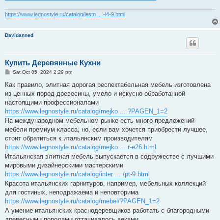
https://www.legnostyle.ru/catalog/lestn ... -l4-9.html
Davidanned
Купить Деревянные Кухни
P
Sat Oct 05, 2024 2:29 pm
o
s
Как правило, элитная дорогая респектабельная мебель изготовлена
t
из ценных пород древесины, умело и искусно обработанной
настоящими профессионалами
https://www.legnostyle.ru/catalog/mejko ... ?PAGEN_1=2
На международном мебельном рынке есть много предложений
мебели премиум класса, но, если вам хочется приобрести лучшее,
стоит обратиться к итальянским производителям
https://www.legnostyle.ru/catalog/mejko ... r-e26.html
Итальянская элитная мебель выпускается в содружестве с лучшими
мировыми дизайнерскими мастерскими
https://www.legnostyle.ru/catalog/inter ... /pt-9.html
Красота итальянских гарнитуров, например, мебельных коллекций
для гостиных, неподражаема и неповторима
https://www.legnostyle.ru/catalog/mebel/?PAGEN_1=2
А умение итальянских краснодеревщиков работать с благородными
древесными породами оттачивалось веками