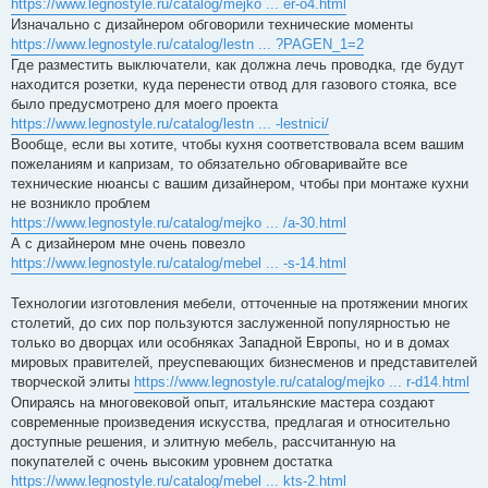
https://www.legnostyle.ru/catalog/mejko ... er-o4.html
Изначально с дизайнером обговорили технические моменты
https://www.legnostyle.ru/catalog/lestn ... ?PAGEN_1=2
Где разместить выключатели, как должна лечь проводка, где будут
находится розетки, куда перенести отвод для газового стояка, все
было предусмотрено для моего проекта
https://www.legnostyle.ru/catalog/lestn ... -lestnici/
Вообще, если вы хотите, чтобы кухня соответствовала всем вашим
пожеланиям и капризам, то обязательно обговаривайте все
технические нюансы с вашим дизайнером, чтобы при монтаже кухни
не возникло проблем
https://www.legnostyle.ru/catalog/mejko ... /a-30.html
А с дизайнером мне очень повезло
https://www.legnostyle.ru/catalog/mebel ... -s-14.html
Технологии изготовления мебели, отточенные на протяжении многих
столетий, до сих пор пользуются заслуженной популярностью не
только во дворцах или особняках Западной Европы, но и в домах
мировых правителей, преуспевающих бизнесменов и представителей
творческой элиты
https://www.legnostyle.ru/catalog/mejko ... r-d14.html
Опираясь на многовековой опыт, итальянские мастера создают
современные произведения искусства, предлагая и относительно
доступные решения, и элитную мебель, рассчитанную на
покупателей с очень высоким уровнем достатка
https://www.legnostyle.ru/catalog/mebel ... kts-2.html