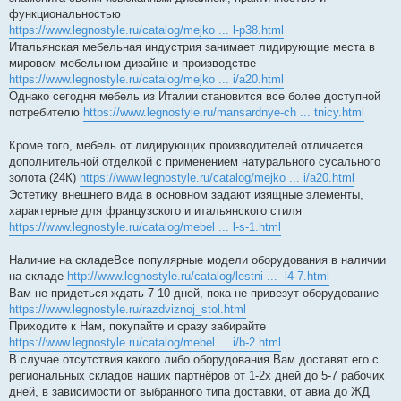
функциональностью
https://www.legnostyle.ru/catalog/mejko ... l-p38.html
Итальянская мебельная индустрия занимает лидирующие места в
мировом мебельном дизайне и производстве
https://www.legnostyle.ru/catalog/mejko ... i/a20.html
Однако сегодня мебель из Италии становится все более доступной
потребителю
https://www.legnostyle.ru/mansardnye-ch ... tnicy.html
Кроме того, мебель от лидирующих производителей отличается
дополнительной отделкой с применением натурального сусального
золота (24К)
https://www.legnostyle.ru/catalog/mejko ... i/a20.html
Эстетику внешнего вида в основном задают изящные элементы,
характерные для французского и итальянского стиля
https://www.legnostyle.ru/catalog/mebel ... l-s-1.html
Наличие на складеВсе популярные модели оборудования в наличии
на складе
http://www.legnostyle.ru/catalog/lestni ... -l4-7.html
Вам не придеться ждать 7-10 дней, пока не привезут оборудование
https://www.legnostyle.ru/razdviznoj_stol.html
Приходите к Нам, покупайте и сразу забирайте
https://www.legnostyle.ru/catalog/mebel ... i/b-2.html
В случае отсутствия какого либо оборудования Вам доставят его с
региональных складов наших партнёров от 1-2х дней до 5-7 рабочих
дней, в зависимости от выбранного типа доставки, от авиа до ЖД