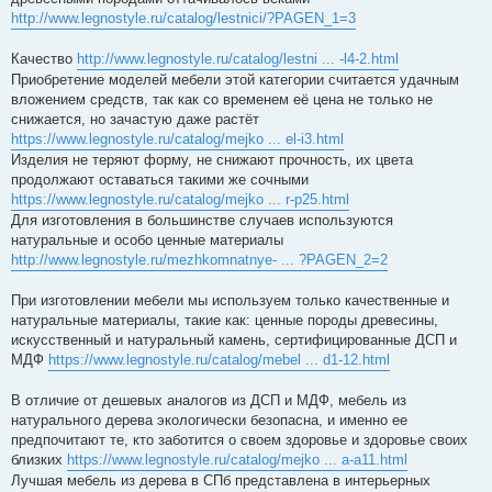
http://www.legnostyle.ru/catalog/lestnici/?PAGEN_1=3
Качество
http://www.legnostyle.ru/catalog/lestni ... -l4-2.html
Приобретение моделей мебели этой категории считается удачным
вложением средств, так как со временем её цена не только не
снижается, но зачастую даже растёт
https://www.legnostyle.ru/catalog/mejko ... el-i3.html
Изделия не теряют форму, не снижают прочность, их цвета
продолжают оставаться такими же сочными
https://www.legnostyle.ru/catalog/mejko ... r-p25.html
Для изготовления в большинстве случаев используются
натуральные и особо ценные материалы
http://www.legnostyle.ru/mezhkomnatnye- ... ?PAGEN_2=2
При изготовлении мебели мы используем только качественные и
натуральные материалы, такие как: ценные породы древесины,
искусственный и натуральный камень, сертифицированные ДСП и
МДФ
https://www.legnostyle.ru/catalog/mebel ... d1-12.html
В отличие от дешевых аналогов из ДСП и МДФ, мебель из
натурального дерева экологически безопасна, и именно ее
предпочитают те, кто заботится о своем здоровье и здоровье своих
близких
https://www.legnostyle.ru/catalog/mejko ... a-a11.html
Лучшая мебель из дерева в СПб представлена в интерьерных