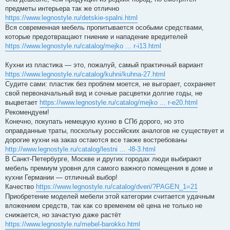
предметы интерьера так же отлично
https://www.legnostyle.ru/detskie-spalni.html
Вся современная мебель пропитывается особыми средствами,
которые предотвращают гниение и нападение вредителей
https://www.legnostyle.ru/catalog/mejko ... r-i13.html
Кухни из пластика — это, пожалуй, самый практичный вариант
https://www.legnostyle.ru/catalog/kuhni/kuhna-27.html
Судите сами: пластик без проблем моется, не выгорает, сохраняет
свой первоначальный вид и сочные расцветки долгие годы, не
выцветает
https://www.legnostyle.ru/catalog/mejko ... r-e20.html
Рекомендуем!
Конечно, покупать немецкую кухню в СПб дорого, но это
оправданные траты, поскольку российских аналогов не существует и
дорогие кухни на заказ остаются все также востребованы
http://www.legnostyle.ru/catalog/lestni ... -l8-3.html
В Санкт-Петербурге, Москве и других городах люди выбирают
мебель премиум уровня для самого важного помещения в доме и
кухни Германии — отличный выбор!
Качество
https://www.legnostyle.ru/catalog/dveri/?PAGEN_1=21
Приобретение моделей мебели этой категории считается удачным
вложением средств, так как со временем её цена не только не
снижается, но зачастую даже растёт
https://www.legnostyle.ru/mebel-barokko.html