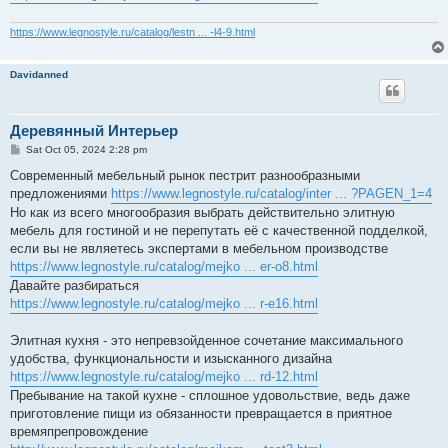
https://www.legnostyle.ru/catalog/lestn ... -l4-9.html
Davidanned
Деревянный Интерьер
P
Sat Oct 05, 2024 2:28 pm
o
s
Современный мебельный рынок пестрит разнообразными
t
предложениями
https://www.legnostyle.ru/catalog/inter ... ?PAGEN_1=4
Но как из всего многообразия выбрать действительно элитную
мебель для гостиной и не перепутать её с качественной подделкой,
если вы не являетесь экспертами в мебельном производстве
https://www.legnostyle.ru/catalog/mejko ... er-o8.html
Давайте разбираться
https://www.legnostyle.ru/catalog/mejko ... r-e16.html
Элитная кухня - это непревзойденное сочетание максимального
удобства, функциональности и изысканного дизайна
https://www.legnostyle.ru/catalog/mejko ... rd-12.html
Пребывание на такой кухне - сплошное удовольствие, ведь даже
приготовление пищи из обязанности превращается в приятное
времяпрепровождение