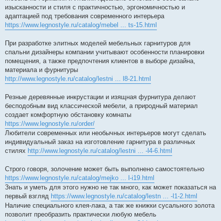
изысканности и стиля с практичностью, эргономичностью и
адаптацией под требования современного интерьера
https://www.legnostyle.ru/catalog/mebel ... ts-15.html
При разработке элитных моделей мебельных гарнитуров для
спальни дизайнеры компании учитывают особенности планировки
помещения, а также предпочтения клиентов в выборе дизайна,
материала и фурнитуры
http://www.legnostyle.ru/catalog/lestni ... l8-21.html
Резные деревянные инкрустации и изящная фурнитура делают
бесподобным вид классической мебели, а природный материал
создает комфортную обстановку комнаты
https://www.legnostyle.ru/order/
Любители современных или необычных интерьеров могут сделать
индивидуальный заказ на изготовление гарнитура в различных
стилях
http://www.legnostyle.ru/catalog/lestni ... -l4-6.html
Строго говоря, золочение может быть выполнено самостоятельно
https://www.legnostyle.ru/catalog/mejko ... l-i19.html
Знать и уметь для этого нужно не так много, как может показаться на
первый взгляд
https://www.legnostyle.ru/catalog/lestn ... -l1-2.html
Наличие специального клея-лака, а так же книжки сусального золота
позволит преобразить практически любую мебель