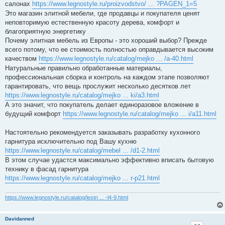
салонах
https://www.legnostyle.ru/proizvodstvo/ ... ?PAGEN_1=5
Это магазин элитной мебели, где продавцы и покупателя ценят
неповторимую естественную красоту дерева, комфорт и
благоприятную энергетику
Почему элитная мебель из Европы - это хороший выбор? Прежде
всего потому, что ее стоимость полностью оправдывается высоким
качеством
https://www.legnostyle.ru/catalog/mejko ... /a-40.html
Натуральные правильно обработанные материалы,
профессиональная сборка и контроль на каждом этапе позволяют
гарантировать, что вещь прослужит несколько десятков лет
https://www.legnostyle.ru/catalog/mejko ... ki/a3.html
А это значит, что покупатель делает единоразовое вложение в
будущий комфорт
https://www.legnostyle.ru/catalog/mejko ... i/a11.html
Настоятельно рекомендуется заказывать разработку кухонного
гарнитура исключительно под Вашу кухню
https://www.legnostyle.ru/catalog/mebel ... /d1-2.html
В этом случае удастся максимально эффективно вписать бытовую
технику в фасад гарнитура
https://www.legnostyle.ru/catalog/mejko ... r-p21.html
https://www.legnostyle.ru/catalog/lestn ... -l4-9.html
Davidanned