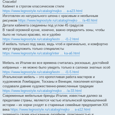
Спасибо!
Кабинет в строгом классическом стиле
https://www.legnostyle.ru/catalog/mejko ... a-a23.html
Изготовлен из натурального шпона с красивым и необычным
рисунком
https://www.legnostyle.ru/catalog/mejko ... /a-40.html
Детали кабинета соединены под углом 45 градусов
В такой огромной кухне, конечно, важно определить зоны, чтобы
было не только красиво, но и удобно
https://www.legnostyle.ru/catalog/lestn ... -l1-2.html
И мебель только под заказ, ведь чтоб и оригинально, и комфортно
могут предложить только специалисты
https://www.legnostyle.ru/catalog/inter ... ka-a6.html
Мебель из Италии во все времена считалась роскошью, достойной
избранных – ее можно было увидеть только в салонах знатных особ
https://www.legnostyle.ru/catalog/lestn ... -l1-5.html
Итальянская мебель – это кропотливая работа мастеров и
художников Ломбардии, Тосканы и Венеции, поколения которых
создавали давние художественно-ремесленные традиции
https://www.legnostyle.ru/catalog/mejko ... /a-33.html
Современные мебельные бренды Италии, известные далеко за
пределами страны, являются частью итальянской промышленной
истории – их корни уходят в старинные семейные предприятия ХІХ
века
https://www.legnostyle.ru/catalog/mejko ... a-a12.html
знаменита своим изысканным дизайном, практичностью и