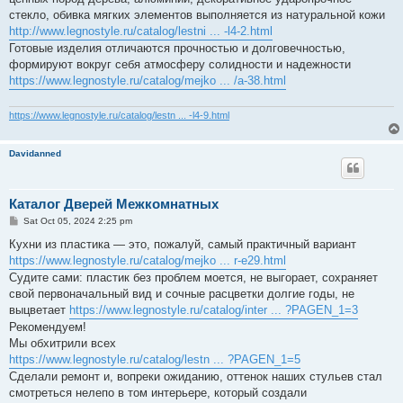
стекло, обивка мягких элементов выполняется из натуральной кожи
http://www.legnostyle.ru/catalog/lestni ... -l4-2.html
Готовые изделия отличаются прочностью и долговечностью,
формируют вокруг себя атмосферу солидности и надежности
https://www.legnostyle.ru/catalog/mejko ... /a-38.html
https://www.legnostyle.ru/catalog/lestn ... -l4-9.html
Davidanned
Каталог Дверей Межкомнатных
P
Sat Oct 05, 2024 2:25 pm
o
s
Кухни из пластика — это, пожалуй, самый практичный вариант
t
https://www.legnostyle.ru/catalog/mejko ... r-e29.html
Судите сами: пластик без проблем моется, не выгорает, сохраняет
свой первоначальный вид и сочные расцветки долгие годы, не
выцветает
https://www.legnostyle.ru/catalog/inter ... ?PAGEN_1=3
Рекомендуем!
Мы обхитрили всех
https://www.legnostyle.ru/catalog/lestn ... ?PAGEN_1=5
Сделали ремонт и, вопреки ожиданию, оттенок наших стульев стал
смотреться нелепо в том интерьере, который создали