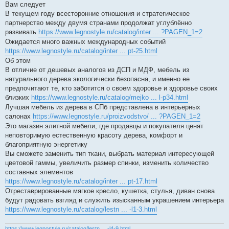
Вам следует
В текущем году всесторонние отношения и стратегическое
партнерство между двумя странами продолжат углублённо
развивать
https://www.legnostyle.ru/catalog/inter ... ?PAGEN_1=2
Ожидается много важных международных событий
https://www.legnostyle.ru/catalog/inter ... pt-25.html
Об этом
В отличие от дешевых аналогов из ДСП и МДФ, мебель из
натурального дерева экологически безопасна, и именно ее
предпочитают те, кто заботится о своем здоровье и здоровье своих
близких
https://www.legnostyle.ru/catalog/mejko ... l-p34.html
Лучшая мебель из дерева в СПб представлена в интерьерных
салонах
https://www.legnostyle.ru/proizvodstvo/ ... ?PAGEN_1=2
Это магазин элитной мебели, где продавцы и покупателя ценят
неповторимую естественную красоту дерева, комфорт и
благоприятную энергетику
Вы сможете заменить тип ткани, выбрать материал интересующей
цветовой гаммы, увеличить размер спинки, изменить количество
составных элементов
https://www.legnostyle.ru/catalog/inter ... pt-17.html
Отреставрированные мягкое кресло, кушетка, стулья, диван снова
будут радовать взгляд и служить изысканным украшением интерьера
https://www.legnostyle.ru/catalog/lestn ... -l1-3.html
https://www.legnostyle.ru/catalog/lestn ... -l4-9.html