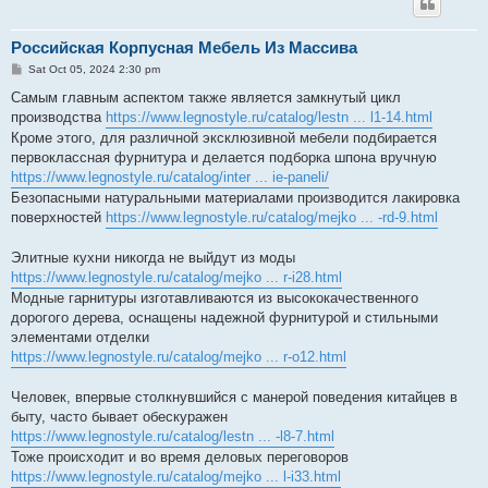
Российская Корпусная Мебель Из Массива
P
Sat Oct 05, 2024 2:30 pm
o
s
Самым главным аспектом также является замкнутый цикл
t
производства
https://www.legnostyle.ru/catalog/lestn ... l1-14.html
Кроме этого, для различной эксклюзивной мебели подбирается
первоклассная фурнитура и делается подборка шпона вручную
https://www.legnostyle.ru/catalog/inter ... ie-paneli/
Безопасными натуральными материалами производится лакировка
поверхностей
https://www.legnostyle.ru/catalog/mejko ... -rd-9.html
Элитные кухни никогда не выйдут из моды
https://www.legnostyle.ru/catalog/mejko ... r-i28.html
Модные гарнитуры изготавливаются из высококачественного
дорогого дерева, оснащены надежной фурнитурой и стильными
элементами отделки
https://www.legnostyle.ru/catalog/mejko ... r-o12.html
Человек, впервые столкнувшийся с манерой поведения китайцев в
быту, часто бывает обескуражен
https://www.legnostyle.ru/catalog/lestn ... -l8-7.html
Тоже происходит и во время деловых переговоров
https://www.legnostyle.ru/catalog/mejko ... l-i33.html