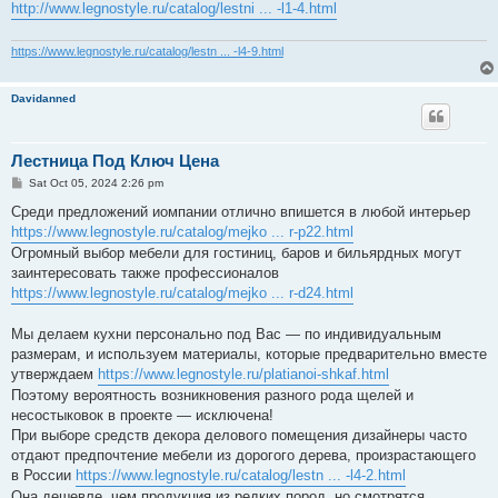
http://www.legnostyle.ru/catalog/lestni ... -l1-4.html
https://www.legnostyle.ru/catalog/lestn ... -l4-9.html
Davidanned
Лестница Под Ключ Цена
P
Sat Oct 05, 2024 2:26 pm
o
s
Среди предложений иомпании отлично впишется в любой интерьер
t
https://www.legnostyle.ru/catalog/mejko ... r-p22.html
Огромный выбор мебели для гостиниц, баров и бильярдных могут
заинтересовать также профессионалов
https://www.legnostyle.ru/catalog/mejko ... r-d24.html
Мы делаем кухни персонально под Вас — по индивидуальным
размерам, и используем материалы, которые предварительно вместе
утверждаем
https://www.legnostyle.ru/platianoi-shkaf.html
Поэтому вероятность возникновения разного рода щелей и
несостыковок в проекте — исключена!
При выборе средств декора делового помещения дизайнеры часто
отдают предпочтение мебели из дорогого дерева, произрастающего
в России
https://www.legnostyle.ru/catalog/lestn ... -l4-2.html
Она дешевле, чем продукция из редких пород, но смотрятся