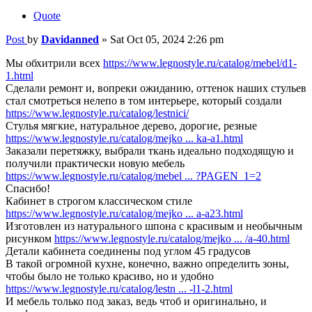
Quote
Post
by
Davidanned
»
Sat Oct 05, 2024 2:26 pm
Мы обхитрили всех
https://www.legnostyle.ru/catalog/mebel/d1-
1.html
Сделали ремонт и, вопреки ожиданию, оттенок наших стульев
стал смотреться нелепо в том интерьере, который создали
https://www.legnostyle.ru/catalog/lestnici/
Стулья мягкие, натуральное дерево, дорогие, резные
https://www.legnostyle.ru/catalog/mejko ... ka-a1.html
Заказали перетяжку, выбрали ткань идеально подходящую и
получили практически новую мебель
https://www.legnostyle.ru/catalog/mebel ... ?PAGEN_1=2
Спасибо!
Кабинет в строгом классическом стиле
https://www.legnostyle.ru/catalog/mejko ... a-a23.html
Изготовлен из натурального шпона с красивым и необычным
рисунком
https://www.legnostyle.ru/catalog/mejko ... /a-40.html
Детали кабинета соединены под углом 45 градусов
В такой огромной кухне, конечно, важно определить зоны,
чтобы было не только красиво, но и удобно
https://www.legnostyle.ru/catalog/lestn ... -l1-2.html
И мебель только под заказ, ведь чтоб и оригинально, и