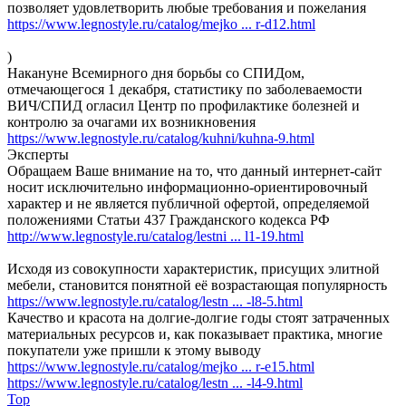
позволяет удовлетворить любые требования и пожелания
https://www.legnostyle.ru/catalog/mejko ... r-d12.html
)
Накануне Всемирного дня борьбы со СПИДом,
отмечающегося 1 декабря, статистику по заболеваемости
ВИЧ/СПИД огласил Центр по профилактике болезней и
контролю за очагами их возникновения
https://www.legnostyle.ru/catalog/kuhni/kuhna-9.html
Эксперты
Обращаем Ваше внимание на то, что данный интернет-сайт
носит исключительно информационно-ориентировочный
характер и не является публичной офертой, определяемой
положениями Статьи 437 Гражданского кодекса РФ
http://www.legnostyle.ru/catalog/lestni ... l1-19.html
Исходя из совокупности характеристик, присущих элитной
мебели, становится понятной её возрастающая популярность
https://www.legnostyle.ru/catalog/lestn ... -l8-5.html
Качество и красота на долгие-долгие годы стоят затраченных
материальных ресурсов и, как показывает практика, многие
покупатели уже пришли к этому выводу
https://www.legnostyle.ru/catalog/mejko ... r-e15.html
https://www.legnostyle.ru/catalog/lestn ... -l4-9.html
Top