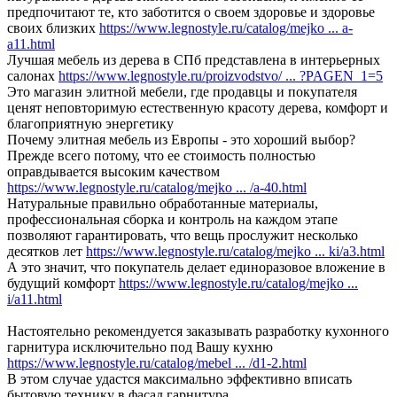
предпочитают те, кто заботится о своем здоровье и здоровье
своих близких
https://www.legnostyle.ru/catalog/mejko ... a-
a11.html
Лучшая мебель из дерева в СПб представлена в интерьерных
салонах
https://www.legnostyle.ru/proizvodstvo/ ... ?PAGEN_1=5
Это магазин элитной мебели, где продавцы и покупателя
ценят неповторимую естественную красоту дерева, комфорт и
благоприятную энергетику
Почему элитная мебель из Европы - это хороший выбор?
Прежде всего потому, что ее стоимость полностью
оправдывается высоким качеством
https://www.legnostyle.ru/catalog/mejko ... /a-40.html
Натуральные правильно обработанные материалы,
профессиональная сборка и контроль на каждом этапе
позволяют гарантировать, что вещь прослужит несколько
десятков лет
https://www.legnostyle.ru/catalog/mejko ... ki/a3.html
А это значит, что покупатель делает единоразовое вложение в
будущий комфорт
https://www.legnostyle.ru/catalog/mejko ...
i/a11.html
Настоятельно рекомендуется заказывать разработку кухонного
гарнитура исключительно под Вашу кухню
https://www.legnostyle.ru/catalog/mebel ... /d1-2.html
В этом случае удастся максимально эффективно вписать
бытовую технику в фасад гарнитура