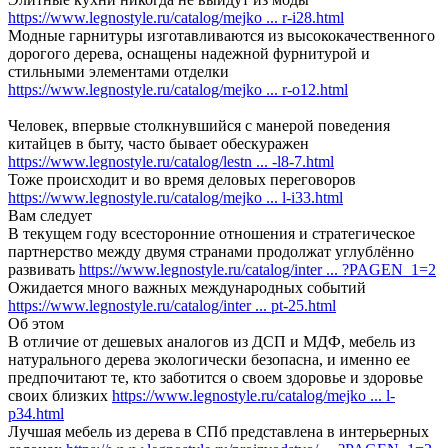
https://www.legnostyle.ru/catalog/mejko ... r-i28.html
Модные гарнитуры изготавливаются из высококачественного
дорогого дерева, оснащены надежной фурнитурой и
стильными элементами отделки
https://www.legnostyle.ru/catalog/mejko ... r-o12.html
Человек, впервые столкнувшийся с манерой поведения
китайцев в быту, часто бывает обескуражен
https://www.legnostyle.ru/catalog/lestn ... -l8-7.html
Тоже происходит и во время деловых переговоров
https://www.legnostyle.ru/catalog/mejko ... l-i33.html
Вам следует
В текущем году всесторонние отношения и стратегическое
партнерство между двумя странами продолжат углублённо
развивать
https://www.legnostyle.ru/catalog/inter ... ?PAGEN_1=2
Ожидается много важных международных событий
https://www.legnostyle.ru/catalog/inter ... pt-25.html
Об этом
В отличие от дешевых аналогов из ДСП и МДФ, мебель из
натурального дерева экологически безопасна, и именно ее
предпочитают те, кто заботится о своем здоровье и здоровье
своих близких
https://www.legnostyle.ru/catalog/mejko ... l-
p34.html
Лучшая мебель из дерева в СПб представлена в интерьерных