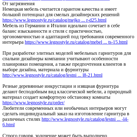
От загрязнения
Немецкая мебель считается гарантом качества и имеет
большой потенциал для смелых дизайнерских решений
https://www.legnostyle.ru/catalog/mejko ... r-d25.html
Мебель из Германии и Италии идеально сочетает в себе
баланс изысканности и стиля с практичностью,
эргономичностью и адаптацией под требования современного
интерьера
https://www.legnostyle.ru/catalog/mebel ... ts-15.html
При разработке элитных моделей мебельных гарнитуров для
спальни дизайнеры компании учитывают особенности
планировки помещения, а также предпочтения клиентов в
выборе дизайна, материала и фурнитуры
http://www.legnostyle.ru/catalog/lestni ... l8-21.html
Резные деревянные инкрустации и изящная фурнитура
делают бесподобным вид классической мебели, а природный
материал создает комфортную обстановку комнаты
https://www.legnostyle.ru/order/
Любители современных или необычных интерьеров могут
сделать индивидуальный заказ на изготовление гарнитура в
различных стилях
http://www.legnostyle.ru/catalog/lestni ... -l4-
6.html
Строго говоря, золочение может быть выполнено