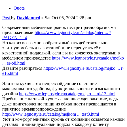
Quote
Post
by
Davidanned
»
Sat Oct 05, 2024 2:28 pm
Современный мебельный рынок пестрит разнообразными
предложениями
https://www.legnostyle.ru/catalog/inter ... ?
PAGEN_1=4
Но как из всего многообразия выбрать действительно
элитную мебель для гостиной и не перепутать её с
качественной подделкой, если вы не являетесь экспертами в
мебельном производстве
https://www.legnostyle.ru/catalog/mejko
... er-o8.html
Давайте разбираться
https://www.legnostyle.ru/catalog/mejko ... r-
e16.html
Элитная кухня - это непревзойденное сочетание
максимального удобства, функциональности и изысканного
дизайна
https://www.legnostyle.ru/catalog/mejko ... rd-12.html
Пребывание на такой кухне - сплошное удовольствие, ведь
даже приготовление пищи из обязанности превращается в
приятное времяпрепровождение
http://www.legnostyle.ru/catalog/mejkom ... test3.html
Уют и комфорт элитных кухонь от компании создается каждой
деталью - индивидуальный подход к каждому клиенту