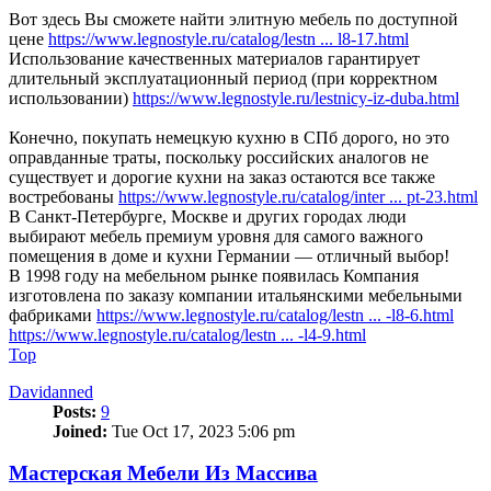
Вот здесь Вы сможете найти элитную мебель по доступной
цене
https://www.legnostyle.ru/catalog/lestn ... l8-17.html
Использование качественных материалов гарантирует
длительный эксплуатационный период (при корректном
использовании)
https://www.legnostyle.ru/lestnicy-iz-duba.html
Конечно, покупать немецкую кухню в СПб дорого, но это
оправданные траты, поскольку российских аналогов не
существует и дорогие кухни на заказ остаются все также
востребованы
https://www.legnostyle.ru/catalog/inter ... pt-23.html
В Санкт-Петербурге, Москве и других городах люди
выбирают мебель премиум уровня для самого важного
помещения в доме и кухни Германии — отличный выбор!
В 1998 году на мебельном рынке появилась Компания
изготовлена по заказу компании итальянскими мебельными
фабриками
https://www.legnostyle.ru/catalog/lestn ... -l8-6.html
https://www.legnostyle.ru/catalog/lestn ... -l4-9.html
Top
Davidanned
Posts:
9
Joined:
Tue Oct 17, 2023 5:06 pm
Мастерская Мебели Из Массива