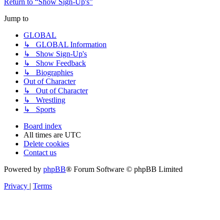
Return to “Show Sign-Up's”
Jump to
GLOBAL
↳ GLOBAL Information
↳ Show Sign-Up's
↳ Show Feedback
↳ Biographies
Out of Character
↳ Out of Character
↳ Wrestling
↳ Sports
Board index
All times are
UTC
Delete cookies
Contact us
Powered by
phpBB
® Forum Software © phpBB Limited
Privacy
|
Terms