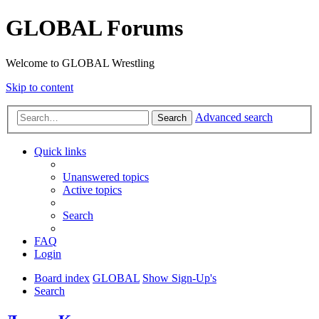
GLOBAL Forums
Welcome to GLOBAL Wrestling
Skip to content
Advanced search
Search
Quick links
Unanswered topics
Active topics
Search
FAQ
Login
Board index
GLOBAL
Show Sign-Up's
Search