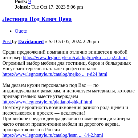
Posts:
9
Joined:
Tue Oct 17, 2023 5:06 pm
Лестница Под Ключ Цена
Quote
Post
by
Davidanned
»
Sat Oct 05, 2024 2:26 pm
Среди предложений иомпании отлично впишется в любой
интерьер
https://www.legnostyle.ru/catalog/mejko ... r-p22.html
Огромный выбор мебели для гостиниц, баров и бильярдных
могут заинтересовать также профессионалов
https://www.legnostyle.ru/catalog/mejko ... r-d24.html
Мы делаем кухни персонально под Вас — по
индивидуальным размерам, и используем материалы, которые
предварительно вместе утверждаем
https://www.legnostyle.ru/platianoi-shkaf.html
Поэтому вероятность возникновения разного рода щелей и
несостыковок в проекте — исключена!
При выборе средств декора делового помещения дизайнеры
часто отдают предпочтение мебели из дорогого дерева,
произрастающего в России
https://www.legnostyle.ru/catalog/lestn ... -l4-2.html