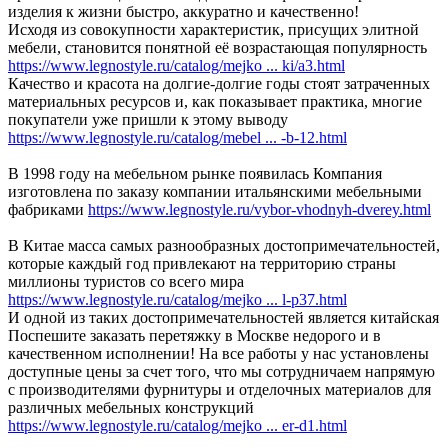
изделия к жизни быстро, аккуратно и качественно!
Исходя из совокупности характеристик, присущих элитной
мебели, становится понятной её возрастающая популярность
https://www.legnostyle.ru/catalog/mejko ... ki/a3.html
Качество и красота на долгие-долгие годы стоят затраченных
материальных ресурсов и, как показывает практика, многие
покупатели уже пришли к этому выводу
https://www.legnostyle.ru/catalog/mebel ... -b-12.html
В 1998 году на мебельном рынке появилась Компания
изготовлена по заказу компании итальянскими мебельными
фабриками
https://www.legnostyle.ru/vybor-vhodnyh-dverey.html
В Китае масса самых разнообразных достопримечательностей,
которые каждый год привлекают на территорию страны
миллионы туристов со всего мира
https://www.legnostyle.ru/catalog/mejko ... l-p37.html
И одной из таких достопримечательностей является китайская
Поспешите заказать перетяжку в Москве недорого и в
качественном исполнении! На все работы у нас установлены
доступные цены за счет того, что мы сотрудничаем напрямую
с производителями фурнитуры и отделочных материалов для
различных мебельных конструкций
https://www.legnostyle.ru/catalog/mejko ... er-d1.html