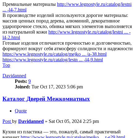
Премиальные материалы
http://www.legnostyle.ru/catalog/lestni
... -l4-7.html
В производстве изделий используются дорогие материалы:
массив ценных пород дерева, алюминий, декоративное
ударопрочное стекло, обивка мягких элементов выполняется
из натуральной кожи
http://www.legnostyle.ru/catalog/lestni ... -
l4-2.html
Готовые изделия отличаются прочностью и долговечностью,
формируют вокруг себя атмосферу солидности и надежности
https://www.legnostyle.ru/catalog/mejko ... /a-38.html
https://www.legnostyle.ru/catalog/lestn ... -l4-9.html
Top
Davidanned
Posts:
9
Joined:
Tue Oct 17, 2023 5:06 pm
Каталог Дверей Межкомнатных
Quote
Post
by
Davidanned
»
Sat Oct 05, 2024 2:25 pm
Кухни из пластика — это, пожалуй, самый практичный
вариант
https://www.legnostyle.ru/catalog/mejko ... r-e29.html