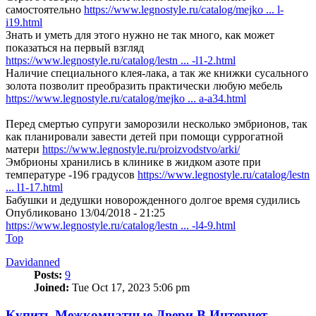
самостоятельно
https://www.legnostyle.ru/catalog/mejko ... l-
i19.html
Знать и уметь для этого нужно не так много, как может
показаться на первый взгляд
https://www.legnostyle.ru/catalog/lestn ... -l1-2.html
Наличие специального клея-лака, а так же книжки сусального
золота позволит преобразить практически любую мебель
https://www.legnostyle.ru/catalog/mejko ... a-a34.html
Перед смертью супруги заморозили несколько эмбрионов, так
как планировали завести детей при помощи суррогатной
матери
https://www.legnostyle.ru/proizvodstvo/arki/
Эмбрионы хранились в клинике в жидком азоте при
температуре -196 градусов
https://www.legnostyle.ru/catalog/lestn
... l1-17.html
Бабушки и дедушки новорожденного долгое время судились
Опубликовано 13/04/2018 - 21:25
https://www.legnostyle.ru/catalog/lestn ... -l4-9.html
Top
Davidanned
Posts:
9
Joined:
Tue Oct 17, 2023 5:06 pm
Купить Межкомнатные Двери В Интернет