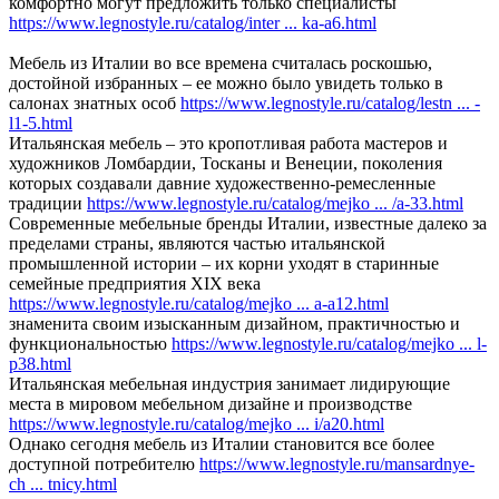
комфортно могут предложить только специалисты
https://www.legnostyle.ru/catalog/inter ... ka-a6.html
Мебель из Италии во все времена считалась роскошью,
достойной избранных – ее можно было увидеть только в
салонах знатных особ
https://www.legnostyle.ru/catalog/lestn ... -
l1-5.html
Итальянская мебель – это кропотливая работа мастеров и
художников Ломбардии, Тосканы и Венеции, поколения
которых создавали давние художественно-ремесленные
традиции
https://www.legnostyle.ru/catalog/mejko ... /a-33.html
Современные мебельные бренды Италии, известные далеко за
пределами страны, являются частью итальянской
промышленной истории – их корни уходят в старинные
семейные предприятия ХІХ века
https://www.legnostyle.ru/catalog/mejko ... a-a12.html
знаменита своим изысканным дизайном, практичностью и
функциональностью
https://www.legnostyle.ru/catalog/mejko ... l-
p38.html
Итальянская мебельная индустрия занимает лидирующие
места в мировом мебельном дизайне и производстве
https://www.legnostyle.ru/catalog/mejko ... i/a20.html
Однако сегодня мебель из Италии становится все более
доступной потребителю
https://www.legnostyle.ru/mansardnye-
ch ... tnicy.html