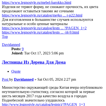
https://www.legnostyle.ru/mebel-barokko.html
Изделия не теряют форму, не снижают прочность, их цвета
продолжают оставаться такими же сочными
https://www.legnostyle.ru/catalog/mejko ... r-p22.html
Для изготовления в большинстве случаев используются
натуральные и особо ценные материалы
https://www.legnostyle.ru/catalog/lestn ... ?PAGEN_1=2
https://www.legnostyle.ru/catalog/lestn ... -l4-9.html
Top
Davidanned
Posts:
9
Joined:
Tue Oct 17, 2023 5:06 pm
Лестницы Из Дерева Для Дома
Quote
Post
by
Davidanned
»
Sat Oct 05, 2024 2:27 pm
Министерство окружающей среды Китая вчера опубликовало
неутешительную статистику, согласно которой за первые
шесть месяцев 2017 года качество воздуха в городах
Поднебесной значительно ухудшилось
http://www.legnostyle.ru/catalog/lestnici/?PAGEN_1=3