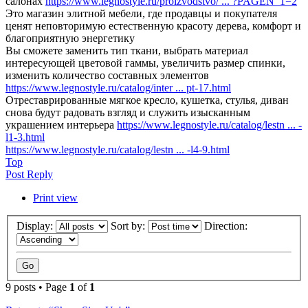
салонах
https://www.legnostyle.ru/proizvodstvo/ ... ?PAGEN_1=2
Это магазин элитной мебели, где продавцы и покупателя
ценят неповторимую естественную красоту дерева, комфорт и
благоприятную энергетику
Вы сможете заменить тип ткани, выбрать материал
интересующей цветовой гаммы, увеличить размер спинки,
изменить количество составных элементов
https://www.legnostyle.ru/catalog/inter ... pt-17.html
Отреставрированные мягкое кресло, кушетка, стулья, диван
снова будут радовать взгляд и служить изысканным
украшением интерьера
https://www.legnostyle.ru/catalog/lestn ... -
l1-3.html
https://www.legnostyle.ru/catalog/lestn ... -l4-9.html
Top
Post Reply
Print view
Display:
Sort by:
Direction:
9 posts • Page
1
of
1