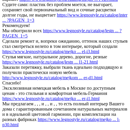
Судите сами: пластик без проблем моется, не выгорает,
сохраняет свой первоначальный вид и сочные расцветки
долгие годы, не выцветает
https://www.legnostyle.ru/catalog/inter
... ?PAGEN_1=3
Рекомендуем!
Мы обхитрили всех
https://www.legnostyle.ru/catalog/lestn ... ?
PAGEN_1=5
Сделали ремонт и, вопреки ожиданию, оттенок наших стульев
стал смотреться нелепо в том интерьере, который создали
https://www.legnostyle.ru/catalog/mejko ... el-i3.html
Стулья мягкие, натуральное дерево, дорогие, резные
https://www.legnostyle.ru/catalog/lestn ... l1-21.html
Заказали перетяжку, выбрали ткань идеально подходящую и
получили практически новую мебель
http://www.legnostyle.ru/catalog/mejkom ... er-d1.html
Спасибо!
Эксклюзивная немецкая мебель в Москве по доступным
ценам - это стильная и комфортная мебель-Германия
https://www.legnostyle.ru/catalog/mejko ... er-i1.html
Мы предлагаем , , , и , , и , , то есть полный интерьер Вашего
дома с гарантированным сочетанием натуральных материалов
и в идеальной цветовой гармонии, при комплектации на
разных фабриках
https://www.legnostyle.ru/catalog/mejko ... l-
p30.html