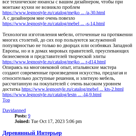
все технические нюансы с вашим дизайнером, чтобы при
монтаже кухни не возникло проблем
https://www.legnostyle.ru/catalog/mejko ... /a-30.html
А с дизайнером мне очень повезло
https://www.legnostyle.ru/catalog/mebel ... -s-14.html
Технологии изготовления мебели, отточенные на протяжении
многих столетий, до сих пор пользуются заслуженной
популярностью не только во дворцах или особняках Западной
Европы, но и в домах мировых правителей, преуспевающих
бизнесменов и представителей творческой элиты
https://www.legnostyle.ru/catalog/mejko ... r-d14.html
Опираясь на многовековой опыт, итальянские мастера
создают современные произведения искусства, предлагая и
относительно доступные решения, и элитную мебель,
рассчитанную на покупателей с очень высоким уровнем
достатка
https://www.legnostyle.ru/catalog/mebel ... kts-2.html
https://www.legnostyle.ru/catalog/lestn ... -l4-9.html
Top
Davidanned
Posts:
9
Joined:
Tue Oct 17, 2023 5:06 pm
Деревянный Интерьер