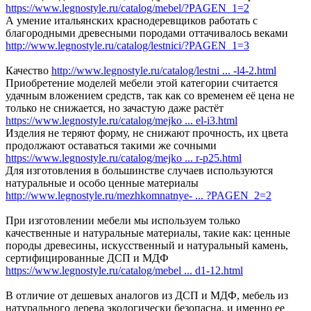
https://www.legnostyle.ru/catalog/mebel/?PAGEN_1=2
А умение итальянских краснодеревщиков работать с
благородными древесными породами оттачивалось веками
http://www.legnostyle.ru/catalog/lestnici/?PAGEN_1=3
Качество
http://www.legnostyle.ru/catalog/lestni ... -l4-2.html
Приобретение моделей мебели этой категории считается
удачным вложением средств, так как со временем её цена не
только не снижается, но зачастую даже растёт
https://www.legnostyle.ru/catalog/mejko ... el-i3.html
Изделия не теряют форму, не снижают прочность, их цвета
продолжают оставаться такими же сочными
https://www.legnostyle.ru/catalog/mejko ... r-p25.html
Для изготовления в большинстве случаев используются
натуральные и особо ценные материалы
http://www.legnostyle.ru/mezhkomnatnye- ... ?PAGEN_2=2
При изготовлении мебели мы используем только
качественные и натуральные материалы, такие как: ценные
породы древесины, искусственный и натуральный камень,
сертифицированные ДСП и МДФ
https://www.legnostyle.ru/catalog/mebel ... d1-12.html
В отличие от дешевых аналогов из ДСП и МДФ, мебель из
натурального дерева экологически безопасна, и именно ее