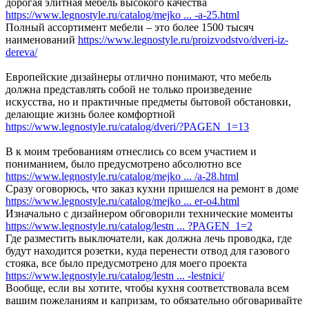
дорогая элитная мебель высокого качества
https://www.legnostyle.ru/catalog/mejko ... -a-25.html
Полный ассортимент мебели – это более 1500 тысяч
наименований
https://www.legnostyle.ru/proizvodstvo/dveri-iz-
dereva/
Европейские дизайнеры отлично понимают, что мебель
должна представлять собой не только произведение
искусства, но и практичные предметы бытовой обстановки,
делающие жизнь более комфортной
https://www.legnostyle.ru/catalog/dveri/?PAGEN_1=13
В к моим требованиям отнеслись со всем участием и
пониманием, было предусмотрено абсолютно все
https://www.legnostyle.ru/catalog/mejko ... /a-28.html
Сразу оговорюсь, что заказ кухни пришелся на ремонт в доме
https://www.legnostyle.ru/catalog/mejko ... er-o4.html
Изначально с дизайнером обговорили технические моменты
https://www.legnostyle.ru/catalog/lestn ... ?PAGEN_1=2
Где разместить выключатели, как должна лечь проводка, где
будут находится розетки, куда перенести отвод для газового
стояка, все было предусмотрено для моего проекта
https://www.legnostyle.ru/catalog/lestn ... -lestnici/
Вообще, если вы хотите, чтобы кухня соответствовала всем
вашим пожеланиям и капризам, то обязательно обговаривайте