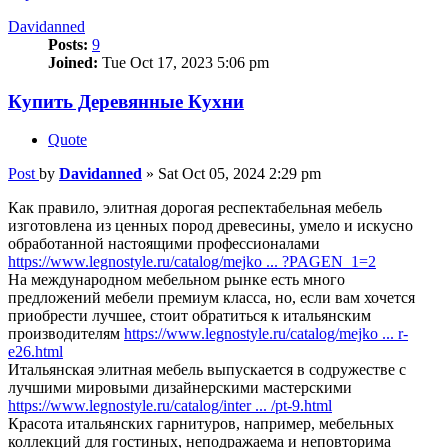
Davidanned
Posts:
9
Joined:
Tue Oct 17, 2023 5:06 pm
Купить Деревянные Кухни
Quote
Post
by
Davidanned
»
Sat Oct 05, 2024 2:29 pm
Как правило, элитная дорогая респектабельная мебель
изготовлена из ценных пород древесины, умело и искусно
обработанной настоящими профессионалами
https://www.legnostyle.ru/catalog/mejko ... ?PAGEN_1=2
На международном мебельном рынке есть много
предложений мебели премиум класса, но, если вам хочется
приобрести лучшее, стоит обратиться к итальянским
производителям
https://www.legnostyle.ru/catalog/mejko ... r-
e26.html
Итальянская элитная мебель выпускается в содружестве с
лучшими мировыми дизайнерскими мастерскими
https://www.legnostyle.ru/catalog/inter ... /pt-9.html
Красота итальянских гарнитуров, например, мебельных
коллекций для гостиных, неподражаема и неповторима