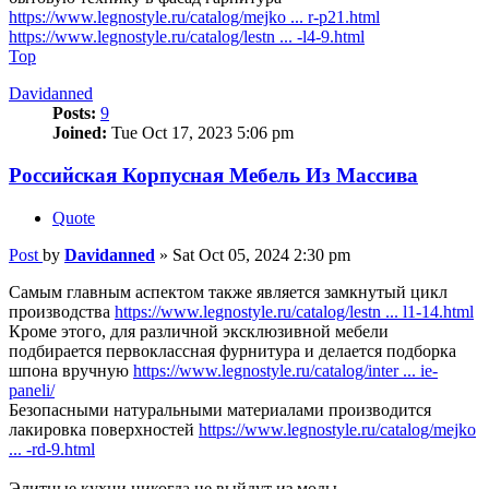
https://www.legnostyle.ru/catalog/mejko ... r-p21.html
https://www.legnostyle.ru/catalog/lestn ... -l4-9.html
Top
Davidanned
Posts:
9
Joined:
Tue Oct 17, 2023 5:06 pm
Российская Корпусная Мебель Из Массива
Quote
Post
by
Davidanned
»
Sat Oct 05, 2024 2:30 pm
Самым главным аспектом также является замкнутый цикл
производства
https://www.legnostyle.ru/catalog/lestn ... l1-14.html
Кроме этого, для различной эксклюзивной мебели
подбирается первоклассная фурнитура и делается подборка
шпона вручную
https://www.legnostyle.ru/catalog/inter ... ie-
paneli/
Безопасными натуральными материалами производится
лакировка поверхностей
https://www.legnostyle.ru/catalog/mejko
... -rd-9.html
Элитные кухни никогда не выйдут из моды