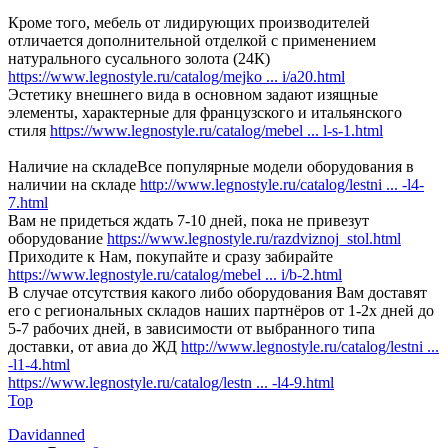
Кроме того, мебель от лидирующих производителей
отличается дополнительной отделкой с применением
натурального сусального золота (24К)
https://www.legnostyle.ru/catalog/mejko ... i/a20.html
Эстетику внешнего вида в основном задают изящные
элементы, характерные для французского и итальянского
стиля
https://www.legnostyle.ru/catalog/mebel ... l-s-1.html
Наличие на складеВсе популярные модели оборудования в
наличии на складе
http://www.legnostyle.ru/catalog/lestni ... -l4-
7.html
Вам не придеться ждать 7-10 дней, пока не привезут
оборудование
https://www.legnostyle.ru/razdviznoj_stol.html
Приходите к Нам, покупайте и сразу забирайте
https://www.legnostyle.ru/catalog/mebel ... i/b-2.html
В случае отсутствия какого либо оборудования Вам доставят
его с региональных складов наших партнёров от 1-2х дней до
5-7 рабочих дней, в зависимости от выбранного типа
доставки, от авиа до ЖД
http://www.legnostyle.ru/catalog/lestni ...
-l1-4.html
https://www.legnostyle.ru/catalog/lestn ... -l4-9.html
Top
Davidanned