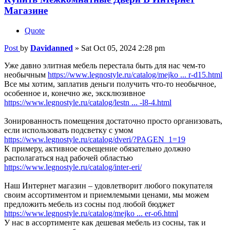
Магазине
Quote
Post
by
Davidanned
»
Sat Oct 05, 2024 2:28 pm
Уже давно элитная мебель перестала быть для нас чем-то
необычным
https://www.legnostyle.ru/catalog/mejko ... r-d15.html
Все мы хотим, заплатив деньги получить что-то необычное,
особенное и, конечно же, эксклюзивное
https://www.legnostyle.ru/catalog/lestn ... -l8-4.html
Зонированность помещения достаточно просто организовать,
если использовать подсветку с умом
https://www.legnostyle.ru/catalog/dveri/?PAGEN_1=19
К примеру, активное освещение обязательно должно
располагаться над рабочей областью
https://www.legnostyle.ru/catalog/inter-eri/
Наш Интернет магазин – удовлетворит любого покупателя
своим ассортиментом и приемлемыми ценами, мы можем
предложить мебель из сосны под любой бюджет
https://www.legnostyle.ru/catalog/mejko ... er-o6.html
У нас в ассортименте как дешевая мебель из сосны, так и