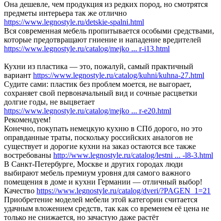
Она дешевле, чем продукция из редких пород, но смотрятся
предметы интерьера так же отлично
https://www.legnostyle.ru/detskie-spalni.html
Вся современная мебель пропитывается особыми средствами,
которые предотвращают гниение и нападение вредителей
https://www.legnostyle.ru/catalog/mejko ... r-i13.html
Кухни из пластика — это, пожалуй, самый практичный
вариант
https://www.legnostyle.ru/catalog/kuhni/kuhna-27.html
Судите сами: пластик без проблем моется, не выгорает,
сохраняет свой первоначальный вид и сочные расцветки
долгие годы, не выцветает
https://www.legnostyle.ru/catalog/mejko ... r-e20.html
Рекомендуем!
Конечно, покупать немецкую кухню в СПб дорого, но это
оправданные траты, поскольку российских аналогов не
существует и дорогие кухни на заказ остаются все также
востребованы
http://www.legnostyle.ru/catalog/lestni ... -l8-3.html
В Санкт-Петербурге, Москве и других городах люди
выбирают мебель премиум уровня для самого важного
помещения в доме и кухни Германии — отличный выбор!
Качество
https://www.legnostyle.ru/catalog/dveri/?PAGEN_1=21
Приобретение моделей мебели этой категории считается
удачным вложением средств, так как со временем её цена не
только не снижается, но зачастую даже растёт