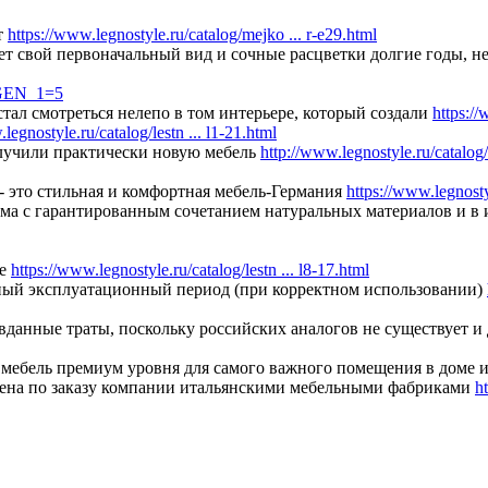
т
https://www.legnostyle.ru/catalog/mejko ... r-e29.html
яет свой первоначальный вид и сочные расцветки долгие годы, н
PAGEN_1=5
тал смотреться нелепо в том интерьере, который создали
https://
legnostyle.ru/catalog/lestn ... l1-21.html
олучили практически новую мебель
http://www.legnostyle.ru/catalog
 это стильная и комфортная мебель-Германия
https://www.legnosty
го дома с гарантированным сочетанием натуральных материалов и
не
https://www.legnostyle.ru/catalog/lestn ... l8-17.html
ный эксплуатационный период (при корректном использовании)
данные траты, поскольку российских аналогов не существует и 
 мебель премиум уровня для самого важного помещения в доме
лена по заказу компании итальянскими мебельными фабриками
h