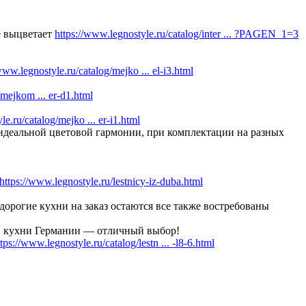
е выцветает
https://www.legnostyle.ru/catalog/inter ... ?PAGEN_1=3
www.legnostyle.ru/catalog/mejko ... el-i3.html
/mejkom ... er-d1.html
le.ru/catalog/mejko ... er-i1.html
 в идеальной цветовой гармонии, при комплектации на разных
https://www.legnostyle.ru/lestnicy-iz-duba.html
дорогие кухни на заказ остаются все также востребованы
 и кухни Германии — отличный выбор!
ttps://www.legnostyle.ru/catalog/lestn ... -l8-6.html