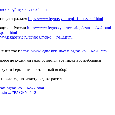
u/catalog/mejko ... r-d24.html
есте утверждаем
https://www.legnostyle.ru/platianoi-shkaf.html
ающего в России
https://www.legnostyle.ru/catalog/lestn ... -l4-2.html
spalni.html
www.legnostyle.ru/catalog/mejko ... r-i13.html
е выцветает
https://www.legnostyle.ru/catalog/mejko ... r-e20.html
дорогие кухни на заказ остаются все также востребованы
 и кухни Германии — отличный выбор!
снижается, но зачастую даже растёт
catalog/mejko ... r-p22.html
g/lestn ... ?PAGEN_1=2