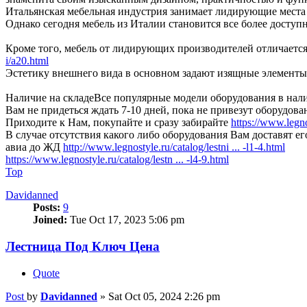
Итальянская мебельная индустрия занимает лидирующие места
Однако сегодня мебель из Италии становится все более досту
Кроме того, мебель от лидирующих производителей отличается
i/a20.html
Эстетику внешнего вида в основном задают изящные элементы,
Наличие на складеВсе популярные модели оборудования в нал
Вам не придеться ждать 7-10 дней, пока не привезут оборудов
Приходите к Нам, покупайте и сразу забирайте
https://www.legno
В случае отсутствия какого либо оборудования Вам доставят ег
авиа до ЖД
http://www.legnostyle.ru/catalog/lestni ... -l1-4.html
https://www.legnostyle.ru/catalog/lestn ... -l4-9.html
Top
Davidanned
Posts:
9
Joined:
Tue Oct 17, 2023 5:06 pm
Лестница Под Ключ Цена
Quote
Post
by
Davidanned
»
Sat Oct 05, 2024 2:26 pm