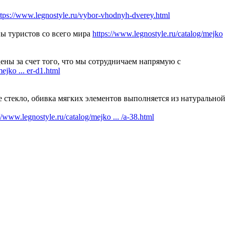
ttps://www.legnostyle.ru/vybor-vhodnyh-dverey.html
ы туристов со всего мира
https://www.legnostyle.ru/catalog/mejko
ены за счет того, что мы сотрудничаем напрямую с
ejko ... er-d1.html
 стекло, обивка мягких элементов выполняется из натуральной
//www.legnostyle.ru/catalog/mejko ... /a-38.html