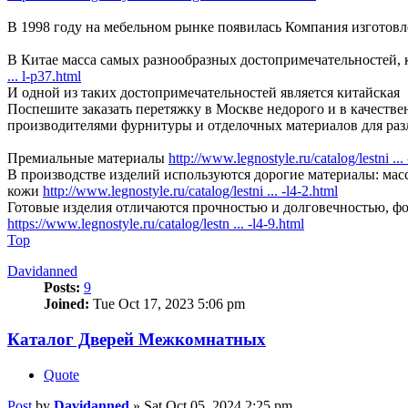
В 1998 году на мебельном рынке появилась Компания изготов
В Китае масса самых разнообразных достопримечательностей,
... l-p37.html
И одной из таких достопримечательностей является китайская
Поспешите заказать перетяжку в Москве недорого и в качестве
производителями фурнитуры и отделочных материалов для ра
Премиальные материалы
http://www.legnostyle.ru/catalog/lestni ...
В производстве изделий используются дорогие материалы: мас
кожи
http://www.legnostyle.ru/catalog/lestni ... -l4-2.html
Готовые изделия отличаются прочностью и долговечностью, ф
https://www.legnostyle.ru/catalog/lestn ... -l4-9.html
Top
Davidanned
Posts:
9
Joined:
Tue Oct 17, 2023 5:06 pm
Каталог Дверей Межкомнатных
Quote
Post
by
Davidanned
»
Sat Oct 05, 2024 2:25 pm