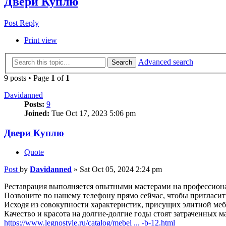
Двери Куплю
Post Reply
Print view
Advanced search
Search
9 posts • Page
1
of
1
Davidanned
Posts:
9
Joined:
Tue Oct 17, 2023 5:06 pm
Двери Куплю
Quote
Post
by
Davidanned
»
Sat Oct 05, 2024 2:24 pm
Реставрация выполняется опытными мастерами на профессион
Позвоните по нашему телефону прямо сейчас, чтобы пригласить
Исходя из совокупности характеристик, присущих элитной меб
Качество и красота на долгие-долгие годы стоят затраченных 
https://www.legnostyle.ru/catalog/mebel ... -b-12.html