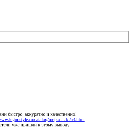
ни быстро, аккуратно и качественно!
www.legnostyle.ru/catalog/mejko ... ki/a3.html
патели уже пришли к этому выводу