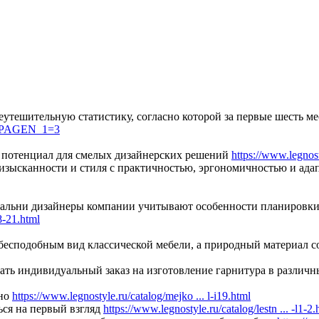
тешительную статистику, согласно которой за первые шесть мес
ci/?PAGEN_1=3
й потенциал для смелых дизайнерских решений
https://www.legnost
 изысканности и стиля с практичностью, эргономичностью и ада
пальни дизайнеры компании учитывают особенности планировки 
l8-21.html
бесподобным вид классической мебели, а природный материал с
ть индивидуальный заказ на изготовление гарнитура в различ
ьно
https://www.legnostyle.ru/catalog/mejko ... l-i19.html
ться на первый взгляд
https://www.legnostyle.ru/catalog/lestn ... -l1-2.