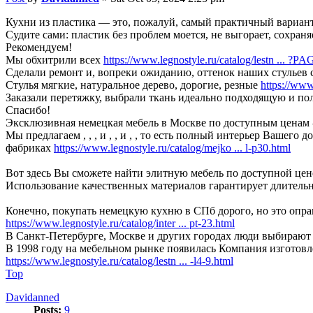
Кухни из пластика — это, пожалуй, самый практичный вариан
Судите сами: пластик без проблем моется, не выгорает, сохран
Рекомендуем!
Мы обхитрили всех
https://www.legnostyle.ru/catalog/lestn ... ?
Сделали ремонт и, вопреки ожиданию, оттенок наших стульев с
Стулья мягкие, натуральное дерево, дорогие, резные
https://www.
Заказали перетяжку, выбрали ткань идеально подходящую и п
Спасибо!
Эксклюзивная немецкая мебель в Москве по доступным ценам -
Мы предлагаем , , , и , , и , , то есть полный интерьер Ваше
фабриках
https://www.legnostyle.ru/catalog/mejko ... l-p30.html
Вот здесь Вы сможете найти элитную мебель по доступной це
Использование качественных материалов гарантирует длитель
Конечно, покупать немецкую кухню в СПб дорого, но это оправ
https://www.legnostyle.ru/catalog/inter ... pt-23.html
В Санкт-Петербурге, Москве и других городах люди выбирают
В 1998 году на мебельном рынке появилась Компания изготов
https://www.legnostyle.ru/catalog/lestn ... -l4-9.html
Top
Davidanned
Posts:
9