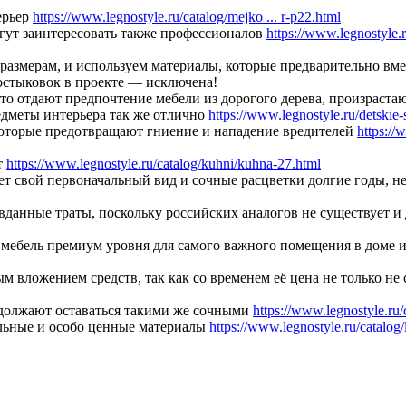
ерьер
https://www.legnostyle.ru/catalog/mejko ... r-p22.html
гут заинтересовать также профессионалов
https://www.legnostyle.r
азмерам, и используем материалы, которые предварительно вм
остыковок в проекте — исключена!
то отдают предпочтение мебели из дорогого дерева, произраст
едметы интерьера так же отлично
https://www.legnostyle.ru/detskie-
которые предотвращают гниение и нападение вредителей
https://
т
https://www.legnostyle.ru/catalog/kuhni/kuhna-27.html
яет свой первоначальный вид и сочные расцветки долгие годы, н
данные траты, поскольку российских аналогов не существует и 
 мебель премиум уровня для самого важного помещения в доме
 вложением средств, так как со временем её цена не только не 
одолжают оставаться такими же сочными
https://www.legnostyle.ru/
альные и особо ценные материалы
https://www.legnostyle.ru/catalo