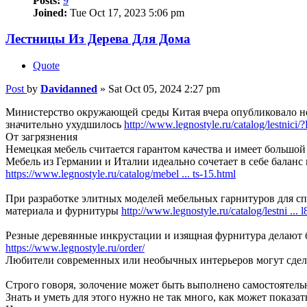
Posts:
9
Joined:
Tue Oct 17, 2023 5:06 pm
Лестницы Из Дерева Для Дома
Quote
Post
by
Davidanned
»
Sat Oct 05, 2024 2:27 pm
Министерство окружающей среды Китая вчера опубликовало неу
значительно ухудшилось
http://www.legnostyle.ru/catalog/lestni
От загрязнения
Немецкая мебель считается гарантом качества и имеет большо
Мебель из Германии и Италии идеально сочетает в себе баланс
https://www.legnostyle.ru/catalog/mebel ... ts-15.html
При разработке элитных моделей мебельных гарнитуров для с
материала и фурнитуры
http://www.legnostyle.ru/catalog/lestni ... 
Резные деревянные инкрустации и изящная фурнитура делают 
https://www.legnostyle.ru/order/
Любители современных или необычных интерьеров могут сдела
Строго говоря, золочение может быть выполнено самостоятел
Знать и уметь для этого нужно не так много, как может показа