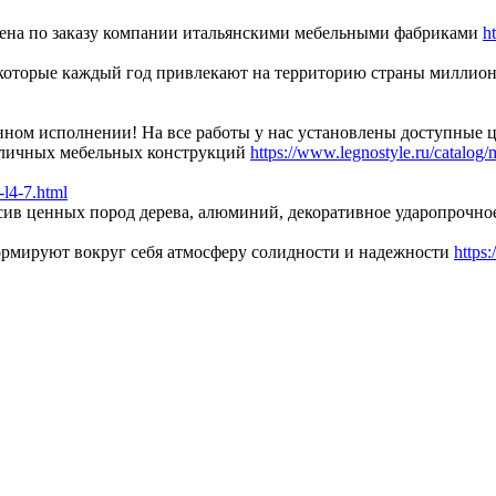
лена по заказу компании итальянскими мебельными фабриками
h
 которые каждый год привлекают на территорию страны миллион
нном исполнении! На все работы у нас установлены доступные ц
зличных мебельных конструкций
https://www.legnostyle.ru/catalog/m
 -l4-7.html
сив ценных пород дерева, алюминий, декоративное ударопрочное
ормируют вокруг себя атмосферу солидности и надежности
https: