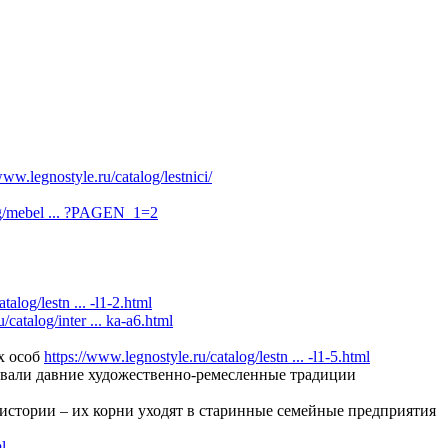
www.legnostyle.ru/catalog/lestnici/
log/mebel ... ?PAGEN_1=2
talog/lestn ... -l1-2.html
/catalog/inter ... ka-a6.html
х особ
https://www.legnostyle.ru/catalog/lestn ... -l1-5.html
давали давние художественно-ремесленные традиции
истории – их корни уходят в старинные семейные предприятия
l