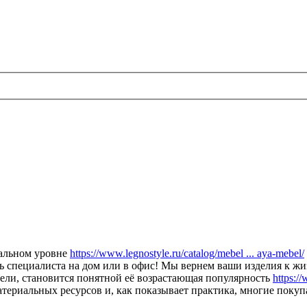
альном уровне
https://www.legnostyle.ru/catalog/mebel ... aya-mebel/
 специалиста на дом или в офис! Мы вернем ваши изделия к жиз
ели, становится понятной её возрастающая популярность
https://
материальных ресурсов и, как показывает практика, многие поку