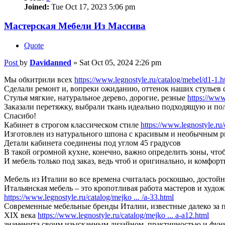
Joined:
Tue Oct 17, 2023 5:06 pm
Мастерская Мебели Из Массива
Quote
Post
by
Davidanned
»
Sat Oct 05, 2024 2:26 pm
Мы обхитрили всех
https://www.legnostyle.ru/catalog/mebel/d1-1.h
Сделали ремонт и, вопреки ожиданию, оттенок наших стульев с
Стулья мягкие, натуральное дерево, дорогие, резные
https://www
Заказали перетяжку, выбрали ткань идеально подходящую и п
Спасибо!
Кабинет в строгом классическом стиле
https://www.legnostyle.ru/
Изготовлен из натурального шпона с красивым и необычным 
Детали кабинета соединены под углом 45 градусов
В такой огромной кухне, конечно, важно определить зоны, что
И мебель только под заказ, ведь чтоб и оригинально, и комфо
Мебель из Италии во все времена считалась роскошью, достойн
Итальянская мебель – это кропотливая работа мастеров и худ
https://www.legnostyle.ru/catalog/mejko ... /a-33.html
Современные мебельные бренды Италии, известные далеко за 
ХІХ века
https://www.legnostyle.ru/catalog/mejko ... a-a12.html
знаменита своим изысканным дизайном, практичностью и фу