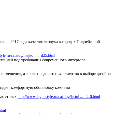
яцев 2017 года качество воздуха в городах Поднебесной
yle.ru/catalog/mejko ... r-d25.html
птацией под требования современного интерьера
помещения, а также предпочтения клиентов в выборе дизайна,
оздает комфортную обстановку комнаты
ных стилях
http://www.legnostyle.ru/catalog/lestni ... -l4-6.html
html