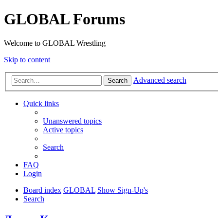
GLOBAL Forums
Welcome to GLOBAL Wrestling
Skip to content
Advanced search
Search
Quick links
Unanswered topics
Active topics
Search
FAQ
Login
Board index
GLOBAL
Show Sign-Up's
Search