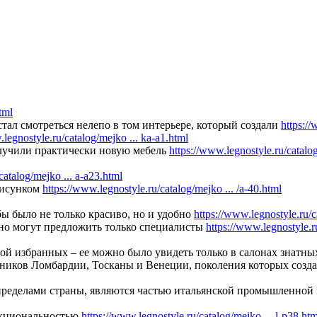
tml
тал смотреться нелепо в том интерьере, который создали
https://
.legnostyle.ru/catalog/mejko ... ka-a1.html
олучили практически новую мебель
https://www.legnostyle.ru/cata
catalog/mejko ... a-a23.html
рисунком
https://www.legnostyle.ru/catalog/mejko ... /a-40.html
бы было не только красиво, но и удобно
https://www.legnostyle.ru/ca
ртно могут предложить только специалисты
https://www.legnostyle.ru
ой избранных – ее можно было увидеть только в салонах знатны
ожников Ломбардии, Тосканы и Венеции, поколения которых соз
пределами страны, являются частью итальянской промышленной 
нкциональностью
https://www.legnostyle.ru/catalog/mejko ... l-p38.htm