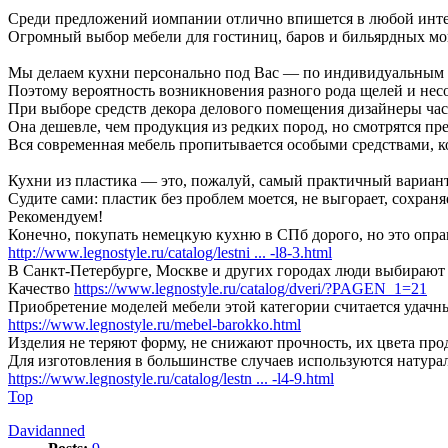
Среди предложений иомпании отлично впишется в любой инт
Огромный выбор мебели для гостиниц, баров и бильярдных мо
Мы делаем кухни персонально под Вас — по индивидуальным р
Поэтому вероятность возникновения разного рода щелей и нес
При выборе средств декора делового помещения дизайнеры час
Она дешевле, чем продукция из редких пород, но смотрятся пр
Вся современная мебель пропитывается особыми средствами, 
Кухни из пластика — это, пожалуй, самый практичный вариан
Судите сами: пластик без проблем моется, не выгорает, сохран
Рекомендуем!
Конечно, покупать немецкую кухню в СПб дорого, но это оправ
http://www.legnostyle.ru/catalog/lestni ... -l8-3.html
В Санкт-Петербурге, Москве и других городах люди выбирают
Качество
https://www.legnostyle.ru/catalog/dveri/?PAGEN_1=21
Приобретение моделей мебели этой категории считается удачным
https://www.legnostyle.ru/mebel-barokko.html
Изделия не теряют форму, не снижают прочность, их цвета пр
Для изготовления в большинстве случаев используются натур
https://www.legnostyle.ru/catalog/lestn ... -l4-9.html
Top
Davidanned