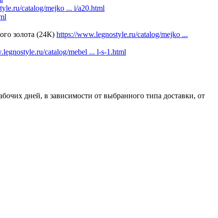
yle.ru/catalog/mejko ... i/a20.html
tml
ого золота (24К)
https://www.legnostyle.ru/catalog/mejko ...
legnostyle.ru/catalog/mebel ... l-s-1.html
абочих дней, в зависимости от выбранного типа доставки, от