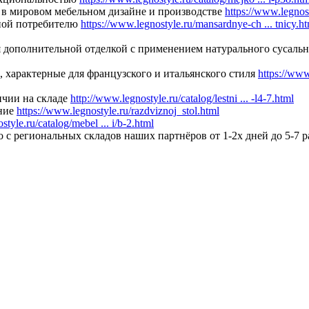
 в мировом мебельном дизайне и производстве
https://www.legnost
пной потребителю
https://www.legnostyle.ru/mansardnye-ch ... tnicy.h
 дополнительной отделкой с применением натурального сусальн
 характерные для французского и итальянского стиля
https://www.
ичии на складе
http://www.legnostyle.ru/catalog/lestni ... -l4-7.html
ание
https://www.legnostyle.ru/razdviznoj_stol.html
style.ru/catalog/mebel ... i/b-2.html
о с региональных складов наших партнёров от 1-2х дней до 5-7 р